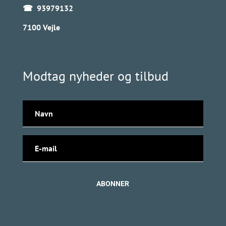
☎ 93979132
7100 Vejle
Modtag nyheder og tilbud
ABONNER