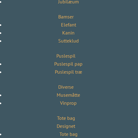
Jubilæum
Bamser
Elefant
Kanin
Sutteklud
Puslespil
Puslespil pap
Puslespil træ
Diverse
Musemåtte
Vinprop
Tote bag
Designet
Tote bag