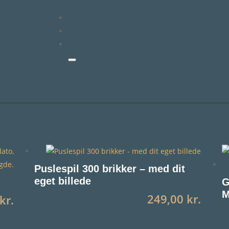
Puslespil 300 brikker – med dit
eget billede
G
M
249,00
kr.
kr.