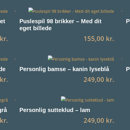
et
Puslespil 98 brikker – Med dit
P
eget billede
kr.
155,00
kr.
ede
Personlig bamse – kanin lyseblå
P
kr.
249,00
kr.
grå
Personlig sutteklud – lam
kr.
249,00
kr.