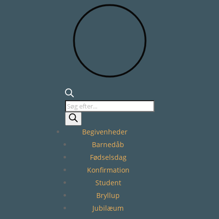
Products
search
Begivenheder
Barnedåb
Fødselsdag
Konfirmation
Student
Bryllup
Jubilæum