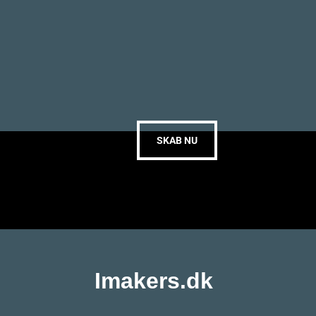
SKAB NU
Imakers.dk