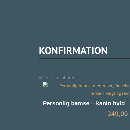
KONFIRMATION
Sorteret
Viser 11 resultater
efter
popularitet
Personlig bamse – kanin hvid
249,00