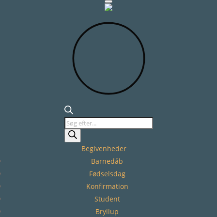
Products
search
Begivenheder
Barnedåb
Fødselsdag
Konfirmation
Student
Bryllup