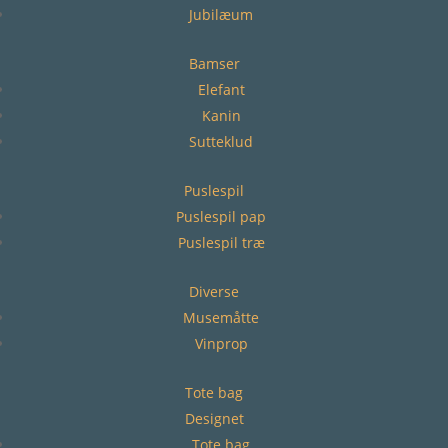
Jubilæum
Bamser
Elefant
Kanin
Sutteklud
Puslespil
Puslespil pap
Puslespil træ
Diverse
Musemåtte
Vinprop
Tote bag
Designet
Tote bag