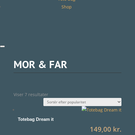
Shop
MOR & FAR
Sorteret
Viser 7 resultater
efter
popularitet
Totebag Dream it
149,00
kr.